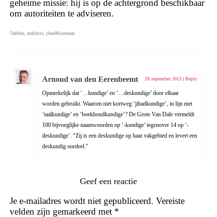
geheime missie: hij is op de achtergrond beschikbaar
om autoriteiten te adviseren.
define
,
definitie
,
jihadfluisteraar
Arnoud van den Eerenbeemt
28 september 2015
|
Reply
Opmerkelijk dat ‘…kundige’ en ‘…deskundige’ door elkaar
worden gebruikt. Waarom niet kortweg ‘jihadkundige’, in lijn met
‘taalkundige’ en ‘boekhoudkundige’? De Grote Van Dale vermeldt
100 bijvoeglijke naamwoorden op ‘-kundige’ tegenover 14 op ‘-
deskundige’. “Zij is een deskundige op haar vakgebied en levert een
deskundig oordeel.”
Geef een reactie
Je e-mailadres wordt niet gepubliceerd.
Vereiste
velden zijn gemarkeerd met
*