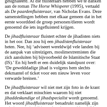
gesignaleerd. Al die fluisteraars hebben we te danken
aan de roman
The Horse Whisperer
(1995), vertaald
als
De paardenfluisteraar
, van Nicholas Evans. Deze
samenstellingen hebben met elkaar gemeen dat in het
eerste woorddeel de groep personen/dieren wordt
genoemd die iets ingefluisterd krijgen.
De
jihadfluisteraar
fluistert echter de jihadisten niets
in het oor. Dan zou hij een
jihadistenfluisteraar
heten. Nee, hij ‘adviseert wereldwijd vele landen bij
de aanpak van uitreizigers, moslimextremisten die
zich aansluiten bij bijvoorbeeld de Islamitische Staat
(IS).’ En hij heeft er een duidelijk standpunt over:
‘De gewelddadige jihad is volgens hem slechts
dekmantel of ticket voor een nieuw leven voor
verwarde breinen.’
De
jihadfluisteraar
wil niet met zijn foto in de krant
en dat verklaart misschien waarom hij niet
jihaddeskundige
of
jihadspecialist
wordt genoemd.
Het woord
jihadfluisteraar
benadrukt namelijk zijn