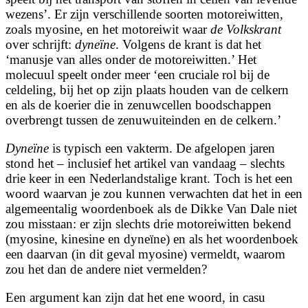
wezens’. Er zijn verschillende soorten motoreiwitten,
zoals myosine, en het motoreiwit waar
de Volkskrant
over schrijft:
dyneïne
. Volgens de krant is dat het
‘manusje van alles onder de motoreiwitten.’ Het
molecuul speelt onder meer ‘een cruciale rol bij de
celdeling, bij het op zijn plaats houden van de celkern
en als de koerier die in zenuwcellen boodschappen
overbrengt tussen de zenuwuiteinden en de celkern.’
Dyneïne
is typisch een vakterm. De afgelopen jaren
stond het – inclusief het artikel van vandaag – slechts
drie keer in een Nederlandstalige krant. Toch is het een
woord waarvan je zou kunnen verwachten dat het in een
algemeentalig woordenboek als de Dikke Van Dale niet
zou misstaan: er zijn slechts drie motoreiwitten bekend
(myosine, kinesine en dyneïne) en als het woordenboek
een daarvan (in dit geval myosine) vermeldt, waarom
zou het dan de andere niet vermelden?
Een argument kan zijn dat het ene woord, in casu