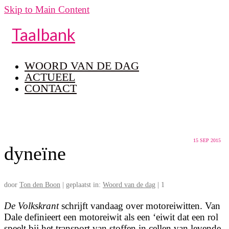
Skip to Main Content
Taalbank
WOORD VAN DE DAG
ACTUEEL
CONTACT
15
SEP 2015
dyneïne
door
Ton den Boon
|
geplaatst in:
Woord van de dag
|
1
De Volkskrant
schrijft vandaag over motoreiwitten. Van
Dale definieert een motoreiwit als een ‘eiwit dat een rol
speelt bij het transport van stoffen in cellen van levende