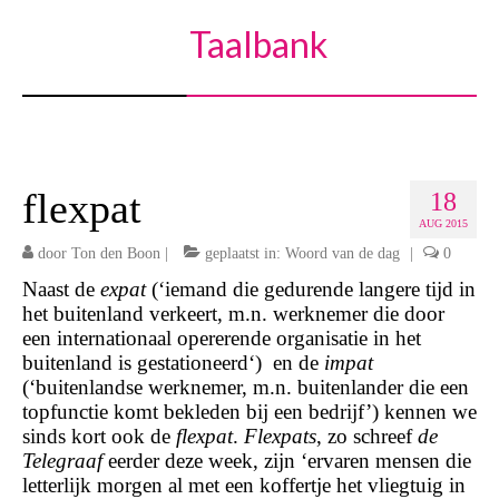
Taalbank
flexpat
18
AUG 2015
door
Ton den Boon
|
geplaatst in:
Woord van de dag
|
0
Naast de
expat
(‘iemand die gedurende langere tijd in
het buitenland verkeert, m.n. werknemer die door
een internationaal opererende organisatie in het
buitenland is gestationeerd‘) en de
impat
(‘buitenlandse werknemer, m.n. buitenlander die een
topfunctie komt bekleden bij een bedrijf’) kennen we
sinds kort ook de
flexpat
.
Flexpats
, zo schreef
de
Telegraaf
eerder deze week, zijn ‘ervaren mensen die
letterlijk morgen al met een koffertje het vliegtuig in