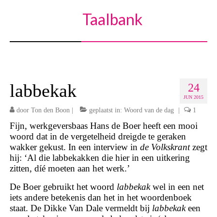
Taalbank
labbekak
24
JUN 2015
door
Ton den Boon
|
geplaatst in:
Woord van de dag
|
1
Fijn, werkgeversbaas Hans de Boer heeft een mooi
woord dat in de vergetelheid dreigde te geraken
wakker gekust. In een interview in
de Volkskrant
zegt
hij: ‘Al die labbekakken die hier in een uitkering
zitten, díé moeten aan het werk.’
De Boer gebruikt het woord
labbekak
wel in een net
iets andere betekenis dan het in het woordenboek
staat. De Dikke Van Dale vermeldt bij
labbekak
een