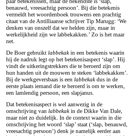
paar betekenissen, maar de bekendste is ‘slap,
benauwd, vreesachtig persoon’. Bij die betekenis
vermeldt het woordenboek trouwens een prachtig
citaat van de Antilliaanse schrijver Tip Marugg: ‘We
denken van onszelf dat we helden zijn, maar in
werkelijkheid zijn we labbekakken.’ Zo is het maar
net.
De Boer gebruikt
labbekak
in een betekenis waarin
hij de nadruk legt op het betekenisaspect ‘slap’. Hij
vindt de uitkeringstrekkers die te beroerd zijn om
hun handen uit de mouwen te steken ‘labbekakken’.
Bij de werkgeversbaas is een
labbekak
dus in de
eerste plaats iemand die te beroerd is om te werken,
een lamlendig persoon, een slapjanus.
Dat betekenisaspect is wel aanwezig in de
omschrijving van
labbekak
in de Dikke Van Dale,
maar niet zo duidelijk. In de context waarin in die
omschrijving het woord ‘slap’ staat (‘slap, benauwd,
vreesachtig persoon’) denk je namelijk eerder aan