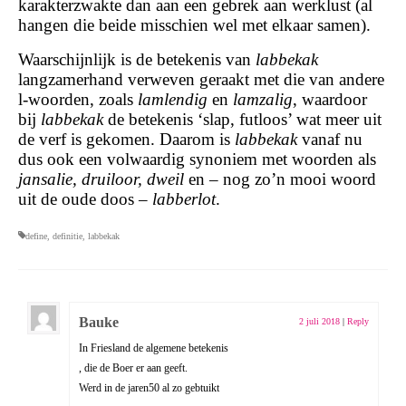
karakterzwakte dan aan een gebrek aan werklust (al
hangen die beide misschien wel met elkaar samen).
Waarschijnlijk is de betekenis van
labbekak
langzamerhand verweven geraakt met die van andere
l-woorden, zoals
lamlendig
en
lamzalig
, waardoor
bij
labbekak
de betekenis ‘slap, futloos’ wat meer uit
de verf is gekomen. Daarom is
labbekak
vanaf nu
dus ook een volwaardig synoniem met woorden als
jansalie, druiloor, dweil
en – nog zo’n mooi woord
uit de oude doos –
labberlot
.
define
,
definitie
,
labbekak
Bauke
2 juli 2018
|
Reply
In Friesland de algemene betekenis
, die de Boer er aan geeft.
Werd in de jaren50 al zo gebtuikt