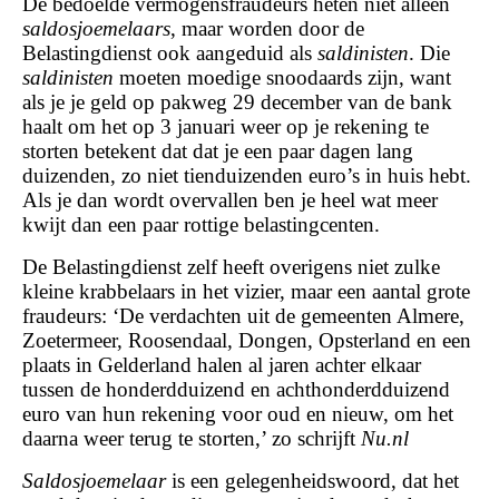
De bedoelde vermogensfraudeurs heten niet alleen
saldosjoemelaars
, maar worden door de
Belastingdienst ook aangeduid als
saldinisten
. Die
saldinisten
moeten moedige snoodaards zijn, want
als je je geld op pakweg 29 december van de bank
haalt om het op 3 januari weer op je rekening te
storten betekent dat dat je een paar dagen lang
duizenden, zo niet tienduizenden euro’s in huis hebt.
Als je dan wordt overvallen ben je heel wat meer
kwijt dan een paar rottige belastingcenten.
De Belastingdienst zelf heeft overigens niet zulke
kleine krabbelaars in het vizier, maar een aantal grote
fraudeurs: ‘De verdachten uit de gemeenten Almere,
Zoetermeer, Roosendaal, Dongen, Opsterland en een
plaats in Gelderland halen al jaren achter elkaar
tussen de honderdduizend en achthonderdduizend
euro van hun rekening voor oud en nieuw, om het
daarna weer terug te storten,’ zo schrijft
Nu.nl
Saldosjoemelaar
is een gelegenheidswoord, dat het