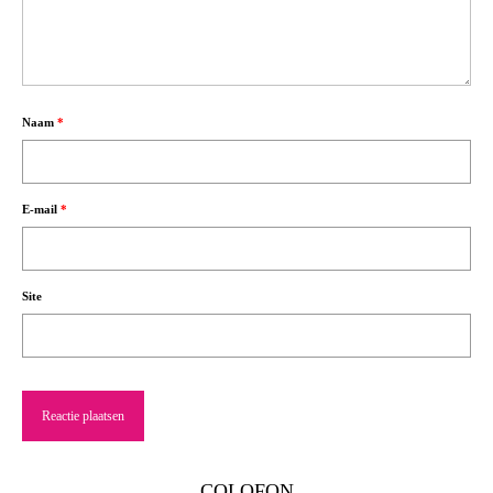
Naam
*
E-mail
*
Site
COLOFON