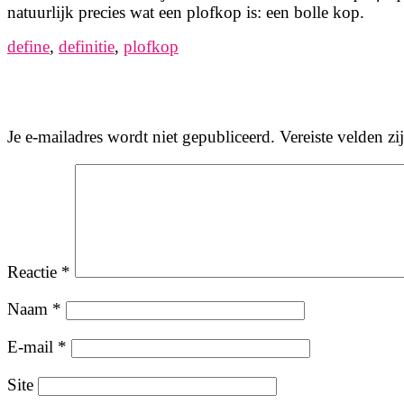
natuurlijk precies wat een plofkop is: een bolle kop.
define
,
definitie
,
plofkop
Je e-mailadres wordt niet gepubliceerd.
Vereiste velden z
Reactie
*
Naam
*
E-mail
*
Site