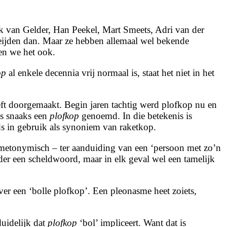
k van Gelder, Han Peekel, Mart Smeets, Adri van der
Heijden dan. Maar ze hebben allemaal wel bekende
ten we het ook.
op
al enkele decennia vrij normaal is, staat het niet in het
eft doorgemaakt. Begin jaren tachtig werd plofkop nu en
ns snaaks een
plofkop
genoemd. In die betekenis is
s in gebruik als synoniem van raketkop.
 metonymisch – ter aanduiding van een ‘persoon met zo’n
rder een scheldwoord, maar in elk geval wel een tamelijk
er een ‘bolle plofkop’. Een pleonasme heet zoiets,
uidelijk dat
plofkop
‘bol’ impliceert. Want dat is