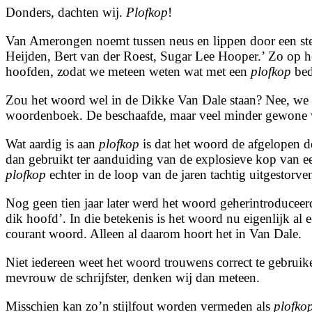
Donders, dachten wij.
Plofkop
!
Van Amerongen noemt tussen neus en lippen door een stel
Heijden, Bert van der Roest, Sugar Lee Hooper.’ Zo op h
hoofden, zodat we meteen weten wat met een
plofkop
bed
Zou het woord wel in de Dikke Van Dale staan? Nee, we
woordenboek. De beschaafde, maar veel minder gewone 
Wat aardig is aan
plofkop
is dat het woord de afgelopen d
dan gebruikt ter aanduiding van de explosieve kop van e
plofkop
echter in de loop van de jaren tachtig uitgestorven
Nog geen tien jaar later werd het woord geherintroducee
dik hoofd’. In die betekenis is het woord nu eigenlijk al 
courant woord. Alleen al daarom hoort het in Van Dale.
Niet iedereen weet het woord trouwens correct te gebruik
mevrouw de schrijfster, denken wij dan meteen.
Misschien kan zo’n stijlfout worden vermeden als
plofko