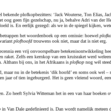
 bekende plofkopbezitters: ‘Jack Wouterse, Ton Elias, Jac
et oog geen fijn gezelschap, nu ja, behalve Adri van der 
oeld is. En eerlijk gezegd: als we in de spiegel kijken, we
 betrappen het woordenboek op een omissie: hoewel
plofk
variant
plofhoofd
trouwens ook niet, maar dat is niet erg.
ecennia een vrij onvoorspelbare betekenisontwikkeling he
en raket. Zelfs een kernkop van een kruisraket werd welee
. Althans bij ons, in het Afrikaans is
plofkop
nog wél steed
rd, maar nu in de betekenis ‘dik hoofd’ en soms ook wel –
een jaar of tien ingeburgerd. Het is geen vleiend woord, ee
en. Zo heeft Sylvia Witteman het in een van haar boeken ov
p
in Van Dale gedefinieerd is. Dan wordt namelijk meteen d