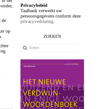
 in het
Privacybeleid
wonder,
Taalbank verwerkt uw
persoonsgegevens conform deze
l de
privacyverklaring
.
t
ker op
ZOEKEN
.
chter
Zoeken
weg
naar: