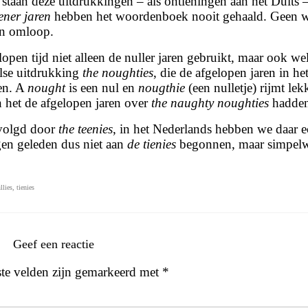
staan deze uitdrukkingen – als ontleningen aan het Duits –
iener jaren
hebben het woordenboek nooit gehaald. Geen 
in omloop.
lopen tijd niet alleen de nuller jaren gebruikt, maar ook we
lse uitdrukking
the noughties
, die de afgelopen jaren in he
en. A
nought
is een nul en
nougthie
(een nulletje) rijmt lek
het de afgelopen jaren over
the naughty noughties
hadden
volgd door
the teenies
, in het Nederlands hebben we daar e
gen geleden dus niet aan
de tienies
begonnen, maar simpel
llies
,
tienies
Geef een reactie
ste velden zijn gemarkeerd met
*