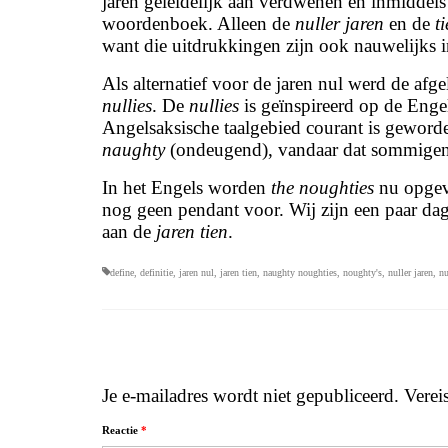
jaren geleidelijk aan verdwenen en inmiddels 
woordenboek. Alleen de
nuller jaren
en de
t
want die uitdrukkingen zijn ook nauwelijks 
Als alternatief voor de jaren nul werd de afge
nullies
. De
nullies
is geïnspireerd op de Enge
Angelsaksische taalgebied courant is geword
naughty
(ondeugend), vandaar dat sommigen 
In het Engels worden
the noughties
nu opge
nog geen pendant voor. Wij zijn een paar da
aan de
jaren tien
.
define
,
definitie
,
jaren nul
,
jaren tien
,
naughty noughties
,
noughty's
,
nuller jaren
,
nu
Je e-mailadres wordt niet gepubliceerd.
Verei
Reactie
*