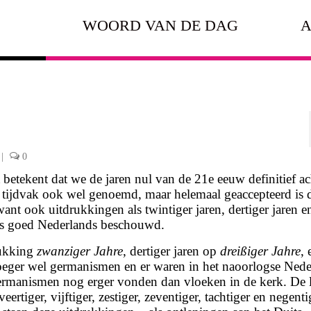
WOORD VAN DE DAG
A
|
0
 betekent dat we de jaren nul van de 21e eeuw definitief ac
tijdvak ook wel genoemd, maar helemaal geaccepteerd is 
t ook uitdrukkingen als twintiger jaren, dertiger jaren e
als goed Nederlands beschouwd.
rukking
zwanziger Jahre
, dertiger jaren op
dreißiger Jahre
, 
eger wel germanismen en er waren in het naoorlogse Nede
ermanismen nog erger vonden dan vloeken in de kerk. De l
veertiger, vijftiger, zestiger, zeventiger, tachtiger en negenti