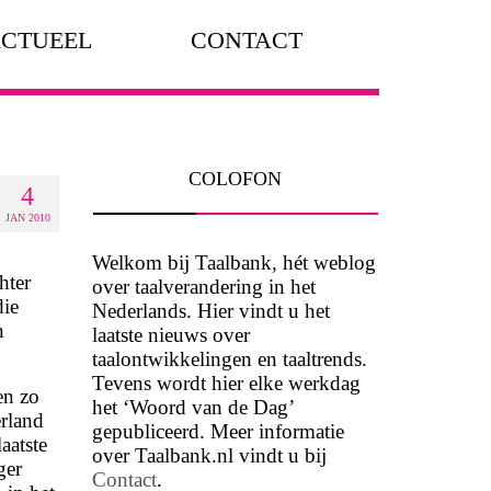
CTUEEL
CONTACT
COLOFON
4
JAN 2010
Welkom bij Taalbank, hét weblog
hter
over taalverandering in het
die
Nederlands. Hier vindt u het
n
laatste nieuws over
taalontwikkelingen en taaltrends.
Tevens wordt hier elke werkdag
en zo
het ‘Woord van de Dag’
rland
gepubliceerd. Meer informatie
aatste
over Taalbank.nl vindt u bij
ger
Contact
.