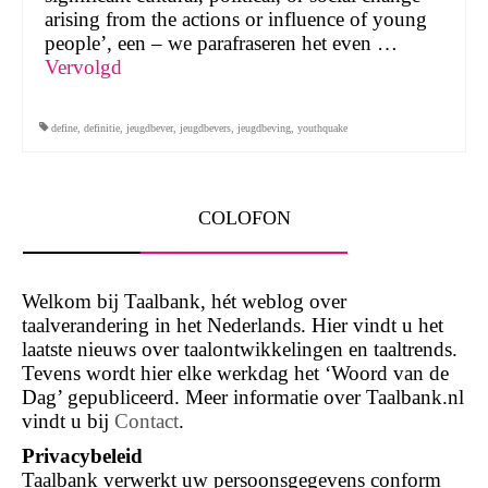
arising from the actions or influence of young
people’, een – we parafraseren het even …
Vervolgd
define
,
definitie
,
jeugdbever
,
jeugdbevers
,
jeugdbeving
,
youthquake
COLOFON
Welkom bij Taalbank, hét weblog over
taalverandering in het Nederlands. Hier vindt u het
laatste nieuws over taalontwikkelingen en taaltrends.
Tevens wordt hier elke werkdag het ‘Woord van de
Dag’ gepubliceerd. Meer informatie over Taalbank.nl
vindt u bij
Contact
.
Privacybeleid
Taalbank verwerkt uw persoonsgegevens conform