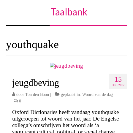
Taalbank
youthquake
15
jeugdbeving
DEC 2017
door
Ton den Boon
|
geplaatst in:
Woord van de dag
|
0
Oxford Dictionaries heeft vandaag youthquake
uitgeroepen tot woord van het jaar. De Engelse
collega’s omschrijven het woord als ‘a
significant cultural, political, or social change