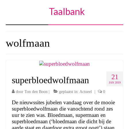
Taalbank
wolfmaan
21
superbloedwolfmaan
JAN 2019
door
Ton den Boon
|
geplaatst in:
Actueel
|
0
De nieuwssites jubelen vandaag over de mooie
superbloedwolfmaan die vanochtend rond zes
uur te zien was. Bloedmaan, supermaan en
superbloedmaan (‘bloed­maan die dicht bij de
aar­de staat en daar­door ex­tra groot oogt’) staan