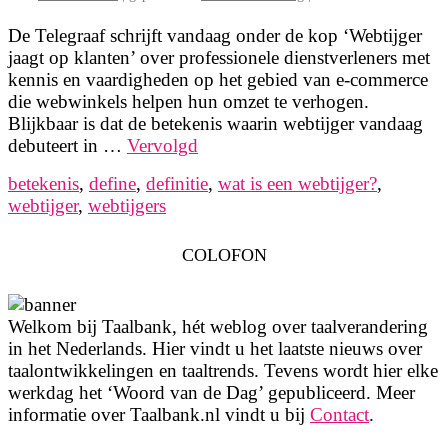
De Telegraaf schrijft vandaag onder de kop ‘Webtijger
jaagt op klanten’ over professionele dienstverleners met
kennis en vaardigheden op het gebied van e-commerce
die webwinkels helpen hun omzet te verhogen.
Blijkbaar is dat de betekenis waarin webtijger vandaag
debuteert in …
Vervolgd
betekenis
,
define
,
definitie
,
wat is een webtijger?
,
webtijger
,
webtijgers
COLOFON
Welkom bij Taalbank, hét weblog over taalverandering
in het Nederlands. Hier vindt u het laatste nieuws over
taalontwikkelingen en taaltrends. Tevens wordt hier elke
werkdag het ‘Woord van de Dag’ gepubliceerd. Meer
informatie over Taalbank.nl vindt u bij
Contact
.