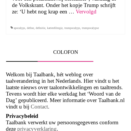
de Volkskrant. Onder het kopje Trump schrijft
ze: ‘U hebt nog krap een …
Vervolgd
apocalyps
,
define
,
definitie
,
kattenfilmpje
,
trumpocalyps
,
trumpocalypse
COLOFON
Welkom bij Taalbank, hét weblog over
taalverandering in het Nederlands. Hier vindt u het
laatste nieuws over taalontwikkelingen en taaltrends.
Tevens wordt hier elke werkdag het ‘Woord van de
Dag’ gepubliceerd. Meer informatie over Taalbank.nl
vindt u bij
Contact
.
Privacybeleid
Taalbank verwerkt uw persoonsgegevens conform
deze
privacyverklaring
.