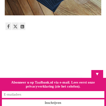
▼
Abonneer u op Taalbank.nl via e-mail. Lees eerst onze
privacyverklaring (zie het colofon).