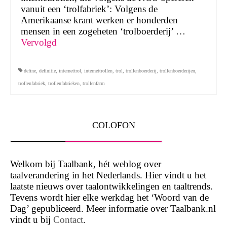
vanuit een ‘trolfabriek’: Volgens de
Amerikaanse krant werken er honderden
mensen in een zogeheten ‘trolboerderij’ …
Vervolgd
define
,
definitie
,
internettrol
,
internettrollen
,
trol
,
trollenboerderij
,
trollenboerderijen
,
trollenfabriek
,
trollenfabrieken
,
trollenfarm
COLOFON
Welkom bij Taalbank, hét weblog over
taalverandering in het Nederlands. Hier vindt u het
laatste nieuws over taalontwikkelingen en taaltrends.
Tevens wordt hier elke werkdag het ‘Woord van de
Dag’ gepubliceerd. Meer informatie over Taalbank.nl
vindt u bij
Contact
.