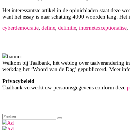
Het interessantste artikel in de opiniebladen staat dez
want het essay is naar schatting 4000 woorden lang. Het
cyberdemocratie
,
define
,
definitie
,
internetexceptionalise
,
Welkom bij Taalbank, hét weblog over taalverandering in 
werkdag het ‘Woord van de Dag’ gepubliceerd. Meer info
Privacybeleid
Taalbank verwerkt uw persoonsgegevens conform deze
p
Zoeken
naar: