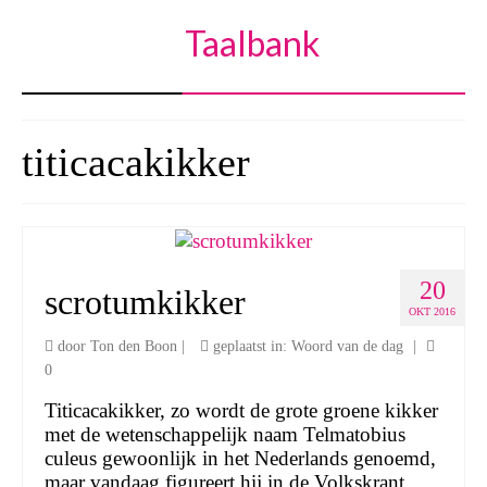
Taalbank
titicacakikker
20
scrotumkikker
OKT 2016
door
Ton den Boon
|
geplaatst in:
Woord van de dag
|
0
Titicacakikker, zo wordt de grote groene kikker
met de wetenschappelijk naam Telmatobius
culeus gewoonlijk in het Nederlands genoemd,
maar vandaag figureert hij in de Volkskrant