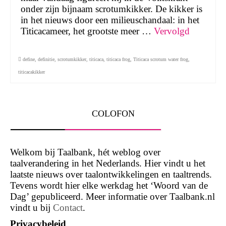
onder zijn bijnaam scrotumkikker. De kikker is
in het nieuws door een milieuschandaal: in het
Titicacameer, het grootste meer …
Vervolgd
define
,
definitie
,
scrotumkikker
,
titicaca
,
titicaca frog
,
Titicaca scrotum water frog
,
titicacakikker
COLOFON
Welkom bij Taalbank, hét weblog over
taalverandering in het Nederlands. Hier vindt u het
laatste nieuws over taalontwikkelingen en taaltrends.
Tevens wordt hier elke werkdag het ‘Woord van de
Dag’ gepubliceerd. Meer informatie over Taalbank.nl
vindt u bij
Contact
.
Privacybeleid