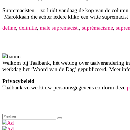
Supremacisten – zo luidt vandaag de kop van de column 
‘Marokkaan die achter iedere kliko een witte supremacist 
define
,
definitie
,
male supremacist.
,
suprémacisme
,
suprem
Welkom bij Taalbank, hét weblog over taalverandering in 
werkdag het ‘Woord van de Dag’ gepubliceerd. Meer info
Privacybeleid
Taalbank verwerkt uw persoonsgegevens conform deze
p
Zoeken
naar: