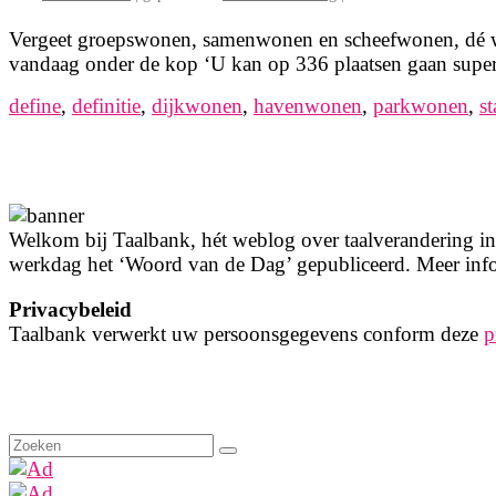
Vergeet groepswonen, samenwonen en scheefwonen, dé woo
vandaag onder de kop ‘U kan op 336 plaatsen gaan supe
define
,
definitie
,
dijkwonen
,
havenwonen
,
parkwonen
,
s
Welkom bij Taalbank, hét weblog over taalverandering in 
werkdag het ‘Woord van de Dag’ gepubliceerd. Meer info
Privacybeleid
Taalbank verwerkt uw persoonsgegevens conform deze
p
Zoeken
naar: