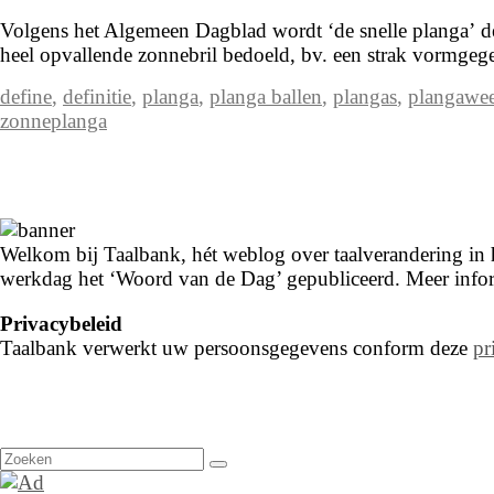
Volgens het Algemeen Dagblad wordt ‘de snelle planga’ dé tr
heel opvallende zonnebril bedoeld, bv. een strak vormge
define
,
definitie
,
planga
,
planga ballen
,
plangas
,
plangawee
zonneplanga
Welkom bij Taalbank, hét weblog over taalverandering in he
werkdag het ‘Woord van de Dag’ gepubliceerd. Meer infor
Privacybeleid
Taalbank verwerkt uw persoonsgegevens conform deze
pr
Zoeken
naar: