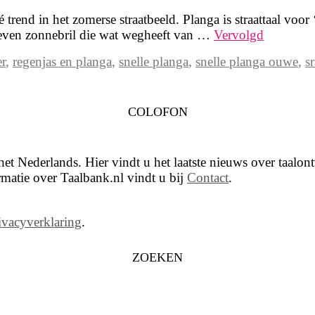
end in het zomerse straatbeeld. Planga is straattaal voor ‘
geven zonnebril die wat wegheeft van …
Vervolgd
r
,
regenjas en planga
,
snelle planga
,
snelle planga ouwe
,
s
COLOFON
t Nederlands. Hier vindt u het laatste nieuws over taalont
matie over Taalbank.nl vindt u bij
Contact
.
ivacyverklaring
.
ZOEKEN