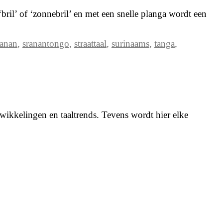
bril’ of ‘zonnebril’ en met een snelle planga wordt een
ranan
,
sranantongo
,
straattaal
,
surinaams
,
tanga
,
wikkelingen en taaltrends. Tevens wordt hier elke