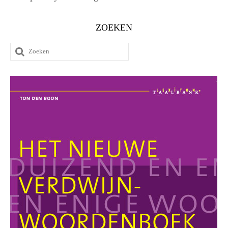
ZOEKEN
Zoeken
naar: