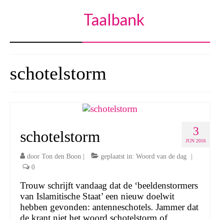
Taalbank
schotelstorm
3
schotelstorm
JUN 2016
door
Ton den Boon
|
geplaatst in:
Woord van de dag
|
0
Trouw schrijft vandaag dat de ‘beeldenstormers
van Islamitische Staat’ een nieuw doelwit
hebben gevonden: antenneschotels. Jammer dat
de krant niet het woord schotelstorm of