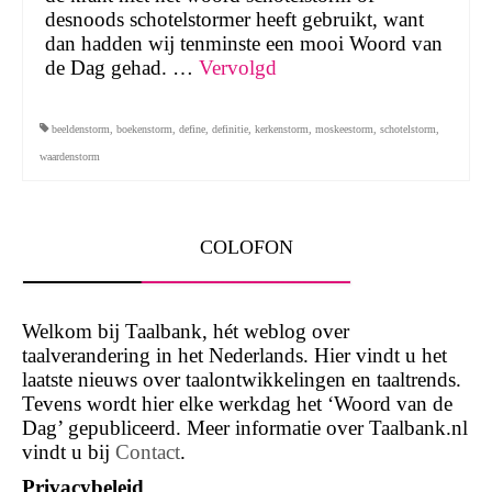
desnoods schotelstormer heeft gebruikt, want
dan hadden wij tenminste een mooi Woord van
de Dag gehad. …
Vervolgd
beeldenstorm
,
boekenstorm
,
define
,
definitie
,
kerkenstorm
,
moskeestorm
,
schotelstorm
,
waardenstorm
COLOFON
Welkom bij Taalbank, hét weblog over
taalverandering in het Nederlands. Hier vindt u het
laatste nieuws over taalontwikkelingen en taaltrends.
Tevens wordt hier elke werkdag het ‘Woord van de
Dag’ gepubliceerd. Meer informatie over Taalbank.nl
vindt u bij
Contact
.
Privacybeleid