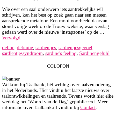
Wie over een saai onderwerp iets aantrekkelijks wil
schrijven, kan het best op zoek gaan naar een meteen
aansprekende metafoor. Een mooi voorbeeld daarvan
stond vorige week op de Trouw-website, waar verslag
gedaan werd over de nieuwe ‘instapzones’ op de …
Vervolgd
define
,
definitie
,
sardientjes
,
sardientjesgevoel
,
sardientjessyndroom
,
sardine's feeling
,
Sardinengefühl
COLOFON
Welkom bij Taalbank, hét weblog over taalverandering
in het Nederlands. Hier vindt u het laatste nieuws over
taalontwikkelingen en taaltrends. Tevens wordt hier elke
werkdag het ‘Woord van de Dag’ gepubliceerd. Meer
informatie over Taalbank.nl vindt u bij
Contact
.