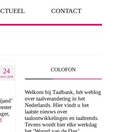
CTUEEL
CONTACT
COLOFON
24
AUG 2018
Welkom bij Taalbank, hét weblog
over taalverandering in het
ijand’
Nederlands. Hier vindt u het
ester
laatste nieuws over
nger,
taalontwikkelingen en taaltrends.
d
Tevens wordt hier elke werkdag
het ‘Woord van de Dag’