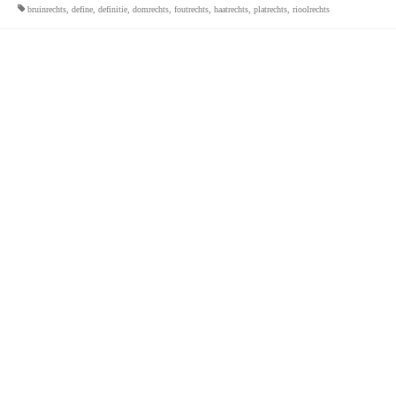
bruinrechts
,
define
,
definitie
,
domrechts
,
foutrechts
,
haatrechts
,
platrechts
,
rioolrechts