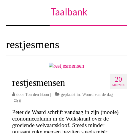
Taalbank
restjesmens
20
restjesmensen
MEI 2016
door
Ton den Boon
|
geplaatst in:
Woord van de dag
|
0
Peter de Waard schrijft vandaag in zijn (mooie)
economiecolumn in de Volkskrant over de
groeiende welvaartskloof. Steeds minder
puissant rijke mensen bezitten steeds méér,