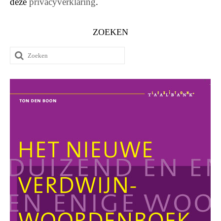
deze
privacyverklaring
.
ZOEKEN
Zoeken
naar: