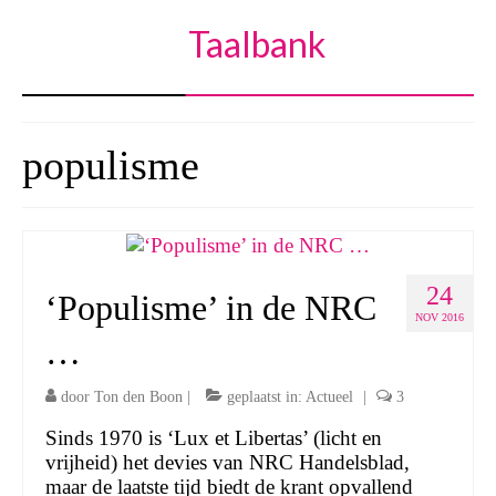
Taalbank
populisme
24
‘Populisme’ in de NRC
NOV 2016
…
door
Ton den Boon
|
geplaatst in:
Actueel
|
3
Sinds 1970 is ‘Lux et Libertas’ (licht en
vrijheid) het devies van NRC Handelsblad,
maar de laatste tijd biedt de krant opvallend