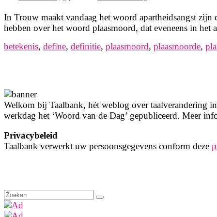
In Trouw maakt vandaag het woord apartheidsangst zijn d
hebben over het woord plaasmoord, dat eveneens in het a
betekenis
,
define
,
definitie
,
plaasmoord
,
plaasmoorde
,
pl
Welkom bij Taalbank, hét weblog over taalverandering in 
werkdag het ‘Woord van de Dag’ gepubliceerd. Meer info
Privacybeleid
Taalbank verwerkt uw persoonsgegevens conform deze
p
Zoeken
naar: