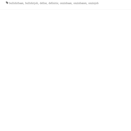
bullshitbaan
,
bullshitjob
,
define
,
definitie
,
onzinbaan
,
onzinbanen
,
onzinjob