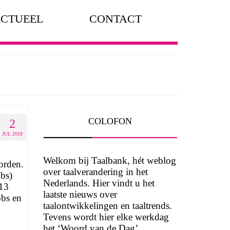
CTUEEL
CONTACT
COLOFON
2
JUL 2018
Welkom bij Taalbank, hét weblog
orden.
over taalverandering in het
obs)
Nederlands. Hier vindt u het
013
laatste nieuws over
obs en
taalontwikkelingen en taaltrends.
Tevens wordt hier elke werkdag
het ‘Woord van de Dag’