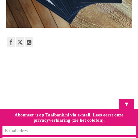
▼
Abonneer u op Taalbank.nl via e-mail. Lees eerst onze
privacyverklaring (zie het colofon).