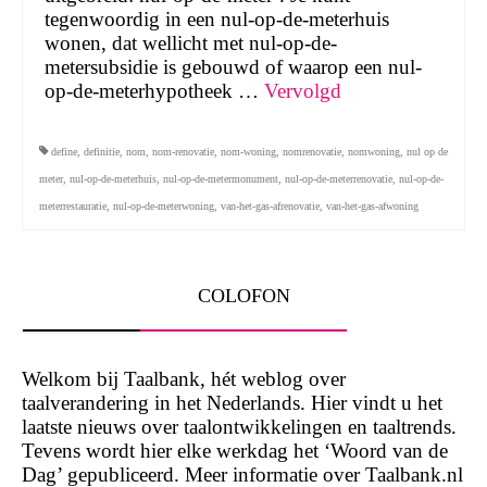
tegenwoordig in een nul-op-de-meterhuis
wonen, dat wellicht met nul-op-de-
metersubsidie is gebouwd of waarop een nul-
op-de-meterhypotheek …
Vervolgd
define
,
definitie
,
nom
,
nom-renovatie
,
nom-woning
,
nomrenovatie
,
nomwoning
,
nul op de
meter
,
nul-op-de-meterhuis
,
nul-op-de-metermonument
,
nul-op-de-meterrenovatie
,
nul-op-de-
meterrestauratie
,
nul-op-de-meterwoning
,
van-het-gas-afrenovatie
,
van-het-gas-afwoning
COLOFON
Welkom bij Taalbank, hét weblog over
taalverandering in het Nederlands. Hier vindt u het
laatste nieuws over taalontwikkelingen en taaltrends.
Tevens wordt hier elke werkdag het ‘Woord van de
Dag’ gepubliceerd. Meer informatie over Taalbank.nl