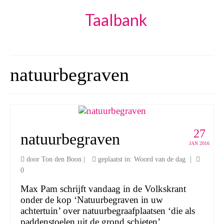
Taalbank
natuurbegraven
27
natuurbegraven
JAN 2016
door
Ton den Boon
|
geplaatst in:
Woord van de dag
|
0
Max Pam schrijft vandaag in de Volkskrant
onder de kop ‘Natuurbegraven in uw
achtertuin’ over natuurbegraafplaatsen ‘die als
paddenstoelen uit de grond schieten’.