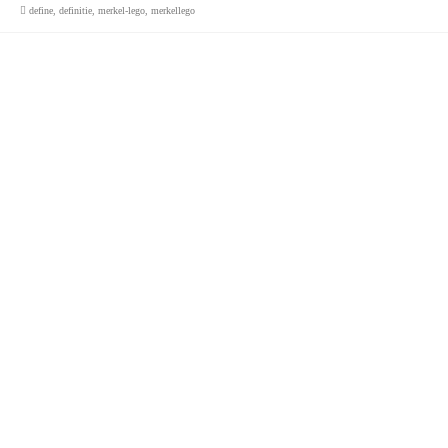
define
,
definitie
,
merkel-lego
,
merkellego