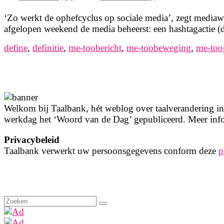
‘Zo werkt de ophefcyclus op sociale media’, zegt mediaw
afgelopen weekend de media beheerst: een hashtagactie 
define
,
definitie
,
me-toobericht
,
me-toobeweging
,
me-too
Welkom bij Taalbank, hét weblog over taalverandering in 
werkdag het ‘Woord van de Dag’ gepubliceerd. Meer info
Privacybeleid
Taalbank verwerkt uw persoonsgegevens conform deze
p
Zoeken
naar: