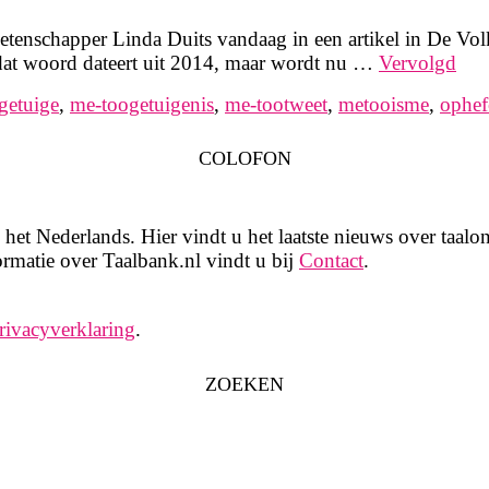
etenschapper Linda Duits vandaag in een artikel in De Vo
(dat woord dateert uit 2014, maar wordt nu …
Vervolgd
getuige
,
me-toogetuigenis
,
me-tootweet
,
metooisme
,
ophef
COLOFON
het Nederlands. Hier vindt u het laatste nieuws over taalon
rmatie over Taalbank.nl vindt u bij
Contact
.
rivacyverklaring
.
ZOEKEN