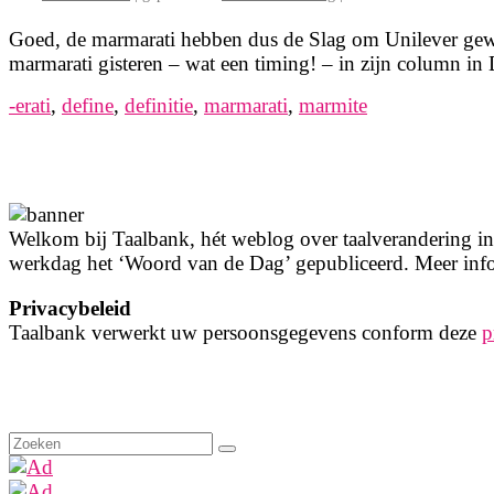
Goed, de marmarati hebben dus de Slag om Unilever gewo
marmarati gisteren – wat een timing! – in zijn column 
-erati
,
define
,
definitie
,
marmarati
,
marmite
Welkom bij Taalbank, hét weblog over taalverandering in 
werkdag het ‘Woord van de Dag’ gepubliceerd. Meer info
Privacybeleid
Taalbank verwerkt uw persoonsgegevens conform deze
p
Zoeken
naar: