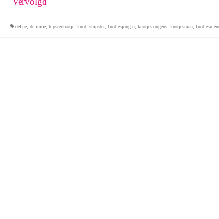
Vervolgd
define
,
definitie
,
hipsterknotje
,
knotjeshipster
,
knotjesjongen
,
knotjesjongens
,
knotjesman
,
knotjesmen