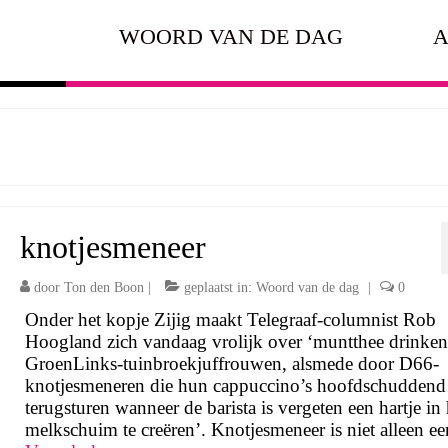
WOORD VAN DE DAG
A
knotjesmeneer
door
Ton den Boon
|
geplaatst in:
Woord van de dag
|
0
Onder het kopje Zijig maakt Telegraaf-columnist Rob
Hoogland zich vandaag vrolijk over ‘muntthee drinke
GroenLinks-tuinbroekjuffrouwen, alsmede door D66-
knotjesmeneren die hun cappuccino’s hoofdschuddend
terugsturen wanneer de barista is vergeten een hartje in 
melkschuim te creëren’. Knotjesmeneer is niet alleen e