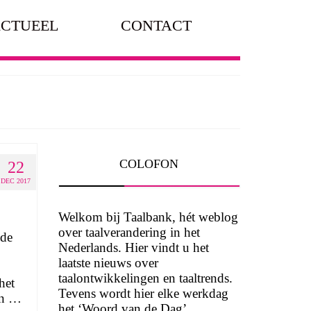
CTUEEL
CONTACT
COLOFON
22
DEC 2017
Welkom bij Taalbank, hét weblog
over taalverandering in het
nde
Nederlands. Hier vindt u het
laatste nieuws over
taalontwikkelingen en taaltrends.
het
Tevens wordt hier elke werkdag
en …
het ‘Woord van de Dag’