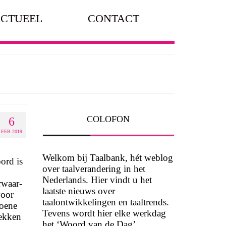
CTUEEL
CONTACT
COLOFON
6
FEB 2019
Welkom bij Taalbank, hét weblog
ord is
over taalverandering in het
Nederlands. Hier vindt u het
­waar­
laatste nieuws over
voor
taalontwikkelingen en taaltrends.
roene
Tevens wordt hier elke werkdag
rekken
het ‘Woord van de Dag’