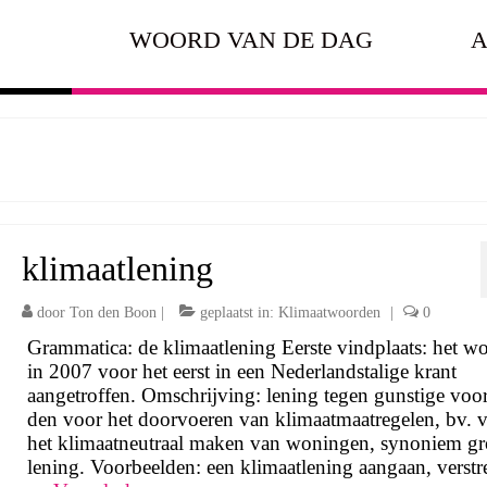
WOORD VAN DE DAG
A
klimaatlening
door
Ton den Boon
|
geplaatst in:
Klimaatwoorden
|
0
Grammatica: de klimaatlening Eerste vindplaats: het wo
in 2007 voor het eerst in een Nederlandstalige krant
aangetroffen. Omschrijving: lening te­gen gun­sti­ge voor
den voor het doorvoeren van klimaatmaatregelen, bv. 
het kli­maat­neutraal maken van wo­nin­gen, synoniem g
lening. Voorbeelden: een klimaatlening aangaan, verst