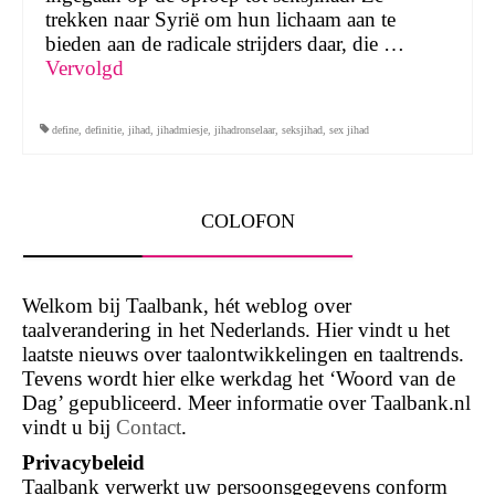
trekken naar Syrië om hun lichaam aan te
bieden aan de radicale strijders daar, die …
Vervolgd
define
,
definitie
,
jihad
,
jihadmiesje
,
jihadronselaar
,
seksjihad
,
sex jihad
COLOFON
Welkom bij Taalbank, hét weblog over
taalverandering in het Nederlands. Hier vindt u het
laatste nieuws over taalontwikkelingen en taaltrends.
Tevens wordt hier elke werkdag het ‘Woord van de
Dag’ gepubliceerd. Meer informatie over Taalbank.nl
vindt u bij
Contact
.
Privacybeleid
Taalbank verwerkt uw persoonsgegevens conform