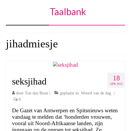
Taalbank
jihadmiesje
18
seksjihad
APR 2013
door
Ton den Boon
|
geplaatst in:
Woord van de dag
|
0
De Gazet van Antwerpen en Spitsnieuws weten
vandaag te melden dat ‘honderden vrouwen,
vooral uit Noord-Afrikaanse landen, zijn
ingegaan op de oproep tot seksjihad. Ze