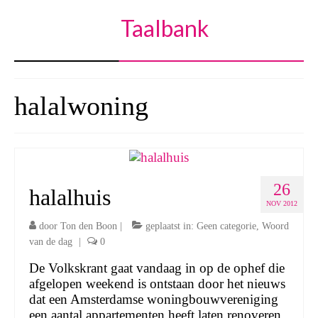
Taalbank
halalwoning
26
halalhuis
NOV 2012
door
Ton den Boon
|
geplaatst in:
Geen categorie
,
Woord
van de dag
|
0
De Volkskrant gaat vandaag in op de ophef die
afgelopen weekend is ontstaan door het nieuws
dat een Amsterdamse woningbouwvereniging
een aantal appartementen heeft laten renoveren