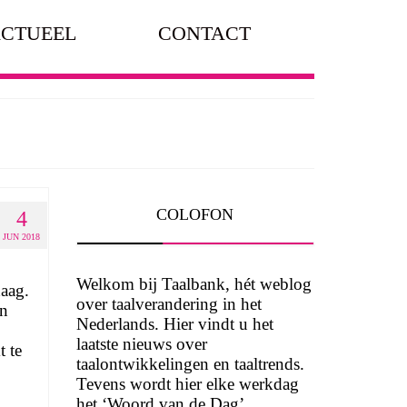
CTUEEL
CONTACT
COLOFON
4
JUN 2018
Welkom bij Taalbank, hét weblog
daag.
over taalverandering in het
en
Nederlands. Hier vindt u het
laatste nieuws over
 te
taalontwikkelingen en taaltrends.
Tevens wordt hier elke werkdag
het ‘Woord van de Dag’