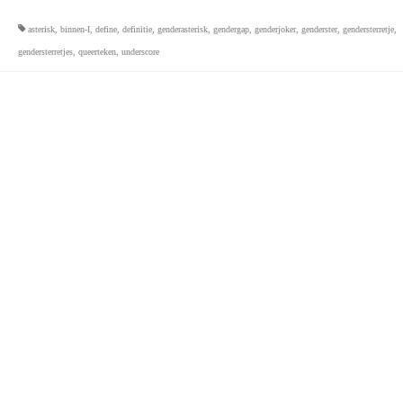
asterisk
,
binnen-I
,
define
,
definitie
,
genderasterisk
,
gendergap
,
genderjoker
,
genderster
,
gendersterretje
,
gendersterretjes
,
queerteken
,
underscore