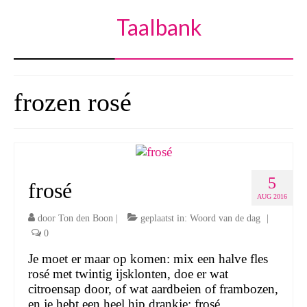
Taalbank
frozen rosé
5
frosé
AUG 2016
door
Ton den Boon
|
geplaatst in:
Woord van de dag
|
0
Je moet er maar op komen: mix een halve fles
rosé met twintig ijsklonten, doe er wat
citroensap door, of wat aardbeien of frambozen,
en je hebt een heel hip drankje: frosé.