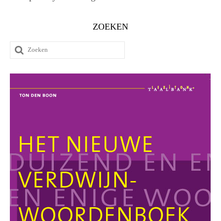
ZOEKEN
Zoeken
naar: