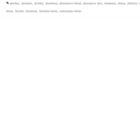
alterfact
,
alterfacts
,
alterfeit
,
alterfeiten
,
alternatieve feiten
,
alternative facts
,
betekenis
,
define
,
definitie
,
feiten
,
flexfeit
,
flexfeiten
,
flexibele feiten
,
onfeitelijke feiten