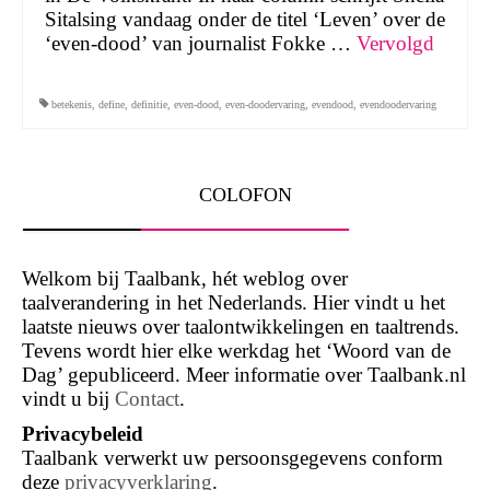
Sitalsing vandaag onder de titel ‘Leven’ over de
‘even-dood’ van journalist Fokke …
Vervolgd
betekenis
,
define
,
definitie
,
even-dood
,
even-doodervaring
,
evendood
,
evendoodervaring
COLOFON
Welkom bij Taalbank, hét weblog over
taalverandering in het Nederlands. Hier vindt u het
laatste nieuws over taalontwikkelingen en taaltrends.
Tevens wordt hier elke werkdag het ‘Woord van de
Dag’ gepubliceerd. Meer informatie over Taalbank.nl
vindt u bij
Contact
.
Privacybeleid
Taalbank verwerkt uw persoonsgegevens conform
deze
privacyverklaring
.