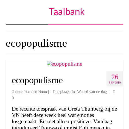
Taalbank
ecopopulisme
26
ecopopulisme
SEP 2019
door
Ton den Boon
|
geplaatst in:
Woord van de dag
|
0
De recente toespraak van Greta Thunberg bij de
VN heeft deze week heel wat emoties
losgemaakt. En niet alleen positieve. Vandaag
introduceert Trouw-columnist Ephimenco in