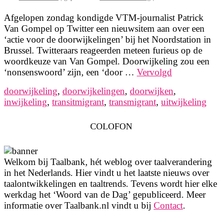
Afgelopen zondag kondigde VTM-journalist Patrick
Van Gompel op Twitter een nieuwsitem aan over een
‘actie voor de doorwijkelingen’ bij het Noordstation in
Brussel. Twitteraars reageerden meteen furieus op de
woordkeuze van Van Gompel. Doorwijkeling zou een
‘nonsenswoord’ zijn, een ‘door …
Vervolgd
doorwijkeling
,
doorwijkelingen
,
doorwijken
,
inwijkeling
,
transitmigrant
,
transmigrant
,
uitwijkeling
COLOFON
Welkom bij Taalbank, hét weblog over taalverandering
in het Nederlands. Hier vindt u het laatste nieuws over
taalontwikkelingen en taaltrends. Tevens wordt hier elke
werkdag het ‘Woord van de Dag’ gepubliceerd. Meer
informatie over Taalbank.nl vindt u bij
Contact
.