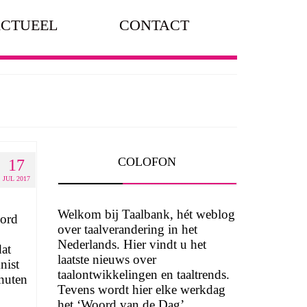
CTUEEL
CONTACT
COLOFON
17
JUL 2017
Welkom bij Taalbank, hét weblog
oord
over taalverandering in het
Nederlands. Hier vindt u het
dat
laatste nieuws over
nist
taalontwikkelingen en taaltrends.
nuten
Tevens wordt hier elke werkdag
het ‘Woord van de Dag’