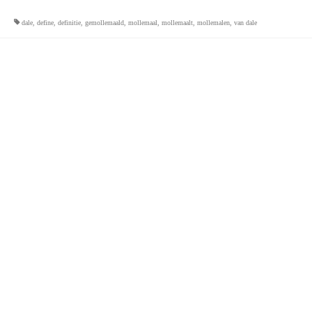
dale
,
define
,
definitie
,
gemollemaald
,
mollemaal
,
mollemaalt
,
mollemalen
,
van dale