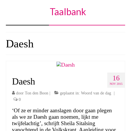
Taalbank
Daesh
16
Daesh
NOV 2015
door
Ton den Boon
|
geplaatst in:
Woord van de dag
|
0
‘Of ze er minder aanslagen door gaan plegen
als we ze Daesh gaan noemen, lijkt me
twijfelachtig’, schrijft Sheila Sitalsing
vanochtend in de Volkskrant. Aanleiding voor