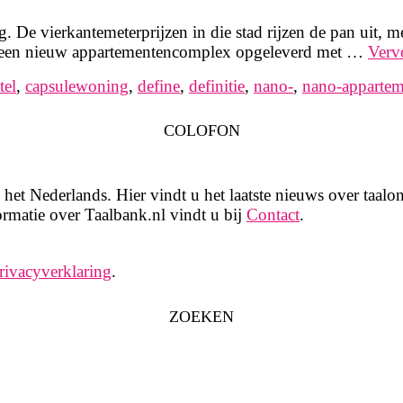
 De vierkantemeterprijzen in die stad rijzen de pan uit, 
gs een nieuw appartementencomplex opgeleverd met …
Verv
tel
,
capsulewoning
,
define
,
definitie
,
nano-
,
nano-appartem
COLOFON
het Nederlands. Hier vindt u het laatste nieuws over taalon
rmatie over Taalbank.nl vindt u bij
Contact
.
rivacyverklaring
.
ZOEKEN