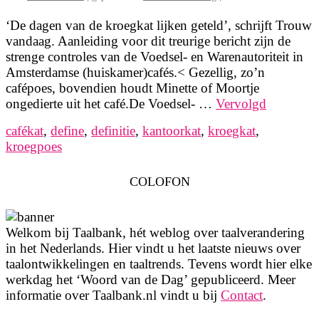
‘De dagen van de kroegkat lijken geteld’, schrijft Trouw
vandaag. Aanleiding voor dit treurige bericht zijn de
strenge controles van de Voedsel- en Warenautoriteit in
Amsterdamse (huiskamer)cafés.< Gezellig, zo’n
cafépoes, bovendien houdt Minette of Moortje
ongedierte uit het café.De Voedsel- …
Vervolgd
cafékat
,
define
,
definitie
,
kantoorkat
,
kroegkat
,
kroegpoes
COLOFON
Welkom bij Taalbank, hét weblog over taalverandering
in het Nederlands. Hier vindt u het laatste nieuws over
taalontwikkelingen en taaltrends. Tevens wordt hier elke
werkdag het ‘Woord van de Dag’ gepubliceerd. Meer
informatie over Taalbank.nl vindt u bij
Contact
.