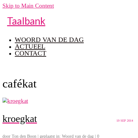
Skip to Main Content
Taalbank
WOORD VAN DE DAG
ACTUEEL
CONTACT
cafékat
kroegkat
19
SEP 2014
door
Ton den Boon
|
geplaatst in:
Woord van de dag
|
0