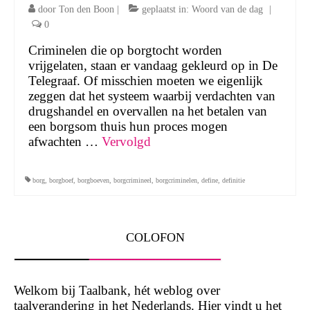
door
Ton den Boon
|
geplaatst in:
Woord van de dag
|
0
Criminelen die op borgtocht worden
vrijgelaten, staan er vandaag gekleurd op in De
Telegraaf. Of misschien moeten we eigenlijk
zeggen dat het systeem waarbij verdachten van
drugshandel en overvallen na het betalen van
een borgsom thuis hun proces mogen
afwachten …
Vervolgd
borg
,
borgboef
,
borgboeven
,
borgcrimineel
,
borgcriminelen
,
define
,
definitie
COLOFON
Welkom bij Taalbank, hét weblog over
taalverandering in het Nederlands. Hier vindt u het