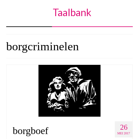
Taalbank
borgcriminelen
26
borgboef
MEI 2017