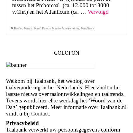
tussen het Preboreaal (ca. 12.000 tot 8000
v.Chr.) en het Atlanticum (ca. …
Vervolgd
Baudet
,
boreaal
,
boreal Europa
,
boreale
,
boreale ruimte
,
borealisme
COLOFON
Welkom bij Taalbank, hét weblog over
taalverandering in het Nederlands. Hier vindt u het
laatste nieuws over taalontwikkelingen en taaltrends.
Tevens wordt hier elke werkdag het ‘Woord van de
Dag’ gepubliceerd. Meer informatie over Taalbank.nl
vindt u bij
Contact
.
Privacybeleid
Taalbank verwerkt uw persoonsgegevens conform