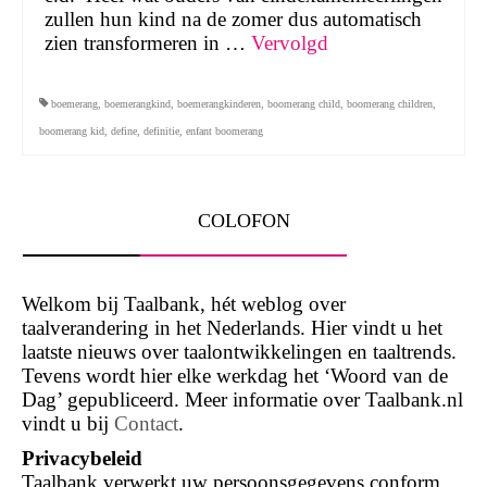
zullen hun kind na de zomer dus automatisch
zien transformeren in …
Vervolgd
boemerang
,
boemerangkind
,
boemerangkinderen
,
boomerang child
,
boomerang children
,
boomerang kid
,
define
,
definitie
,
enfant boomerang
COLOFON
Welkom bij Taalbank, hét weblog over
taalverandering in het Nederlands. Hier vindt u het
laatste nieuws over taalontwikkelingen en taaltrends.
Tevens wordt hier elke werkdag het ‘Woord van de
Dag’ gepubliceerd. Meer informatie over Taalbank.nl
vindt u bij
Contact
.
Privacybeleid
Taalbank verwerkt uw persoonsgegevens conform