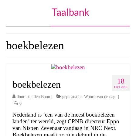
Taalbank
boekbelezen
18
boekbelezen
OKT 2016
door
Ton den Boon
|
geplaatst in:
Woord van de dag
|
0
Nederland is ‘een van de meest boekbelezen
landen’ ter wereld, zegt CPNB-directeur Eppo
van Nispen Zevenaar vandaag in NRC Next.
Boekbelezen maakt zo zijn debuut in de