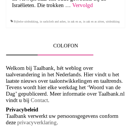
Israëlieten. Die trokken …
Vervolgd
Bijbelse uitdrukking
,
in sackcloth and ashes
,
in zak en as
,
in zak en as zitten
,
uitdrukking
COLOFON
Welkom bij Taalbank, hét weblog over
taalverandering in het Nederlands. Hier vindt u het
laatste nieuws over taalontwikkelingen en taaltrends.
Tevens wordt hier elke werkdag het ‘Woord van de
Dag’ gepubliceerd. Meer informatie over Taalbank.nl
vindt u bij
Contact
.
Privacybeleid
Taalbank verwerkt uw persoonsgegevens conform
deze
privacyverklaring
.