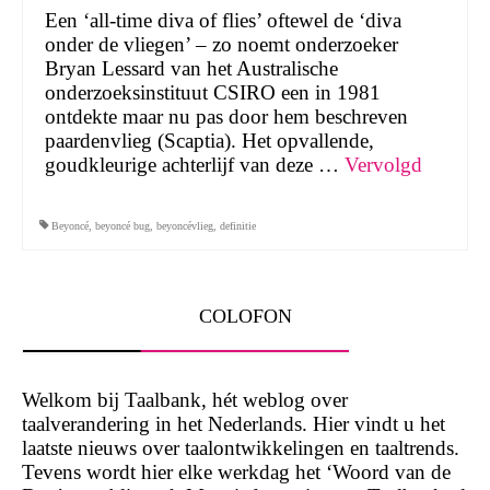
Een ‘all-time diva of flies’ oftewel de ‘diva
onder de vliegen’ – zo noemt onderzoeker
Bryan Lessard van het Australische
onderzoeksinstituut CSIRO een in 1981
ontdekte maar nu pas door hem beschreven
paardenvlieg (Scaptia). Het opvallende,
goudkleurige achterlijf van deze …
Vervolgd
Beyoncé
,
beyoncé bug
,
beyoncévlieg
,
definitie
COLOFON
Welkom bij Taalbank, hét weblog over
taalverandering in het Nederlands. Hier vindt u het
laatste nieuws over taalontwikkelingen en taaltrends.
Tevens wordt hier elke werkdag het ‘Woord van de