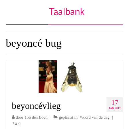
Taalbank
beyoncé bug
17
beyoncévlieg
JAN 2012
door
Ton den Boon
|
geplaatst in:
Woord van de dag
|
0